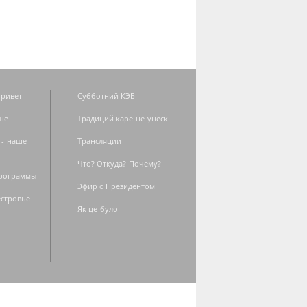
ривет
Субботний КЭБ
ше
Традиций каре не унеск
 - наше
Трансляции
Что? Откуда? Почему?
программы
Эфир с Президентом
естровье
Як це було