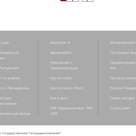
с дня
Емисиуня та
Музыкальный п
Бендерской
Здравствуйте
На порядок вы
дии
Знакомство с
Приднестровье
Республики
Приднестровьем
всё!
г на равных
Как это было
Проекты, меж
ги с Президентом
Как это было: Итоги
Русское Придн
е утро,
Кум а фост
Слово пастыря
естровье!
КЭБ: Приднестровье 1990-
Спорт-ревю
ментальный фильм
2020
ая Государственная Телерадиокомпания".