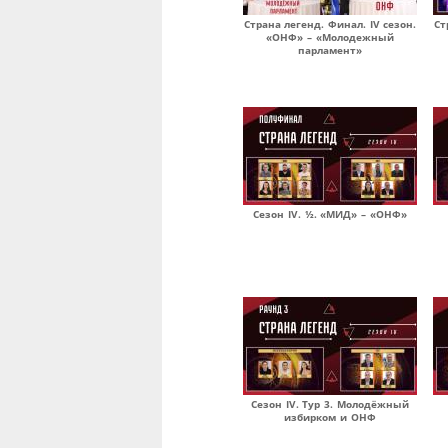
Страна легенд. Финал. IV сезон.
Ст
«ОНФ» – «Молодежный
парламент»
Сезон IV. ½. «МИД» – «ОНФ»
Сезон IV. Тур 3. Молодёжный
избирком и ОНФ