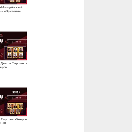
. «Молодёжный
 – «Зрители»
. Декс и Тиротекс-
ерго
. Тиротекс-Энерго
 ОНФ