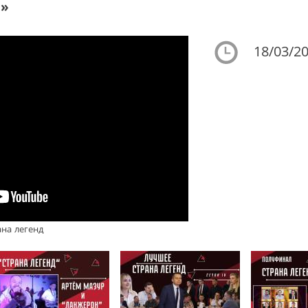
и»
18/03/20
ана легенд