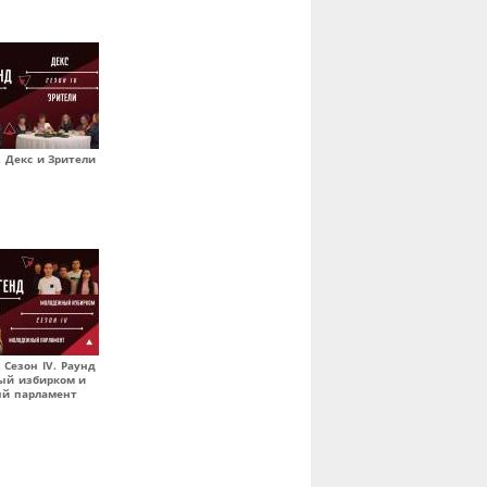
1. Декс и Зрители
 Сезон IV. Раунд
ый избирком и
й парламент