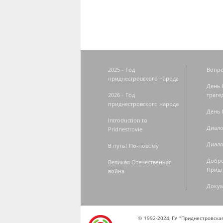
2025 - Год
Вопро
приднестровского народа
День 
2026 - Год
траге
приднестровского народа
День 
Introduction to
Диало
Pridnestrovie
Диало
В путь! По-новому
Добро
Великая Отечественная
Придн
война
Доку
© 1992-2024, ГУ "Приднестровск