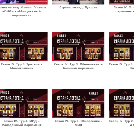
рана легенд. Финал. IV сезон.
Страна легенд. Лучшее
Сезон IV. ½
«ОНФ» – «Молодежный
парламент»
парламент»
Сезон IV. Тур 3. Зрители –
Сезон IV. Тур 3. Обновление и
Сезон IV. Тур 3
Многогранник
Большая перемена
Эн
Сезон IV. Тур 3. МИД –
Сезон IV. Тур 2. Обновление -
Сезон IV. Тур 2
Молодёжный парламент
МИД
и