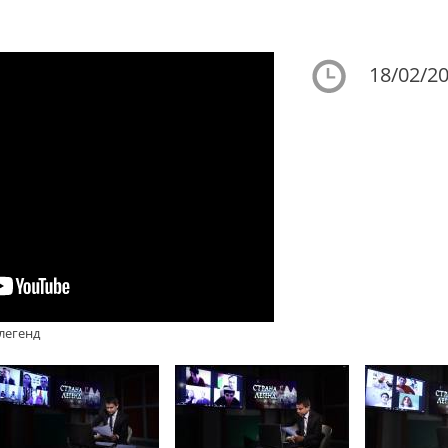
18/02/20
 легенд