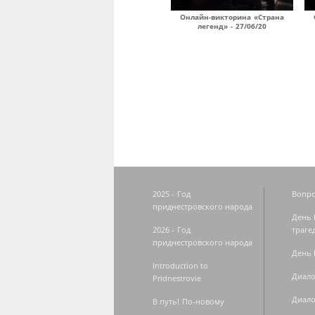
Онлайн-викторина «Страна
легенд» - 27/06/20
Страницы
2025 - Год
Вопро
приднестровского народа
День 
2026 - Год
траге
приднестровского народа
День 
Introduction to
Диало
Pridnestrovie
Диало
В путь! По-новому