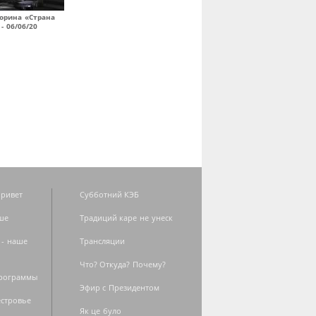
орина «Страна
- 06/06/20
ривет
Субботний КЭБ
ше
Традиций каре не унеск
 - наше
Трансляции
Что? Откуда? Почему?
программы
Эфир с Президентом
естровье
Як це було