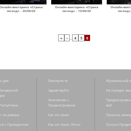
Онлайн-викторина «Страна
Онлайн-викторина «Страна
Онлайн-викт
легенд» - 20/06/20
легенд» - 13/06/20
легенд» 
«
‹
…
4
5
6
с дня
Емисиуня та
Музыкальный п
Бендерской
Здравствуйте
На порядок вы
дии
Знакомство с
Приднестровье
Республики
Приднестровьем
всё!
г на равных
Как это было
Проекты, меж
ги с Президентом
Как это было: Итоги
Русское Придн