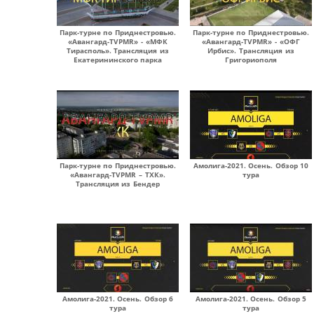
Парк-турне по Приднестровью.
Парк-турне по Приднестровью.
«Авангард-TVPMR» - «МФК
«Авангард-TVPMR» - «ОФГ
Тирасполь». Трансляция из
Ирбис». Трансляция из
Екатерининского парка
Григориополя
Парк-турне по Приднестровью.
Амолига-2021. Осень. Обзор 10
«Авангард-TVPMR – ТХК».
тура
Трансляция из Бендер
Амолига-2021. Осень. Обзор 6
Амолига-2021. Осень. Обзор 5
тура
тура