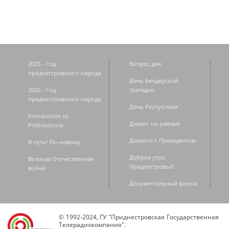
2025 - Год
Вопрос дня
приднестровского народа
День Бендерской
2026 - Год
трагедии
приднестровского народа
День Республики
Introduction to
Диалог на равных
Pridnestrovie
Диалоги с Президентом
В путь! По-новому
Доброе утро,
Великая Отечественная
Приднестровье!
война
Документальный фильм
© 1992-2024, ГУ "Приднестровская Государственная
Телерадиокомпания".