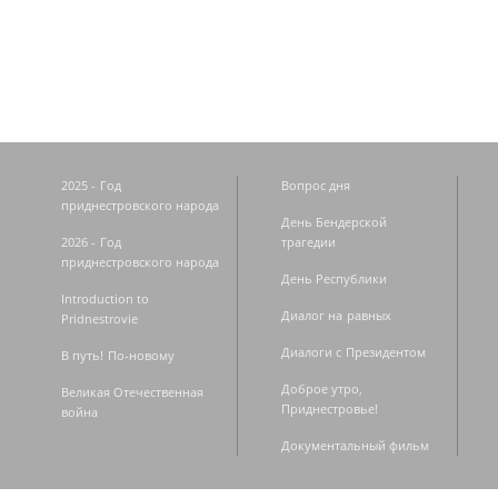
Страницы
2025 - Год
Вопрос дня
приднестровского народа
День Бендерской
2026 - Год
трагедии
приднестровского народа
День Республики
Introduction to
Диалог на равных
Pridnestrovie
Диалоги с Президентом
В путь! По-новому
Доброе утро,
Великая Отечественная
Приднестровье!
война
Документальный фильм