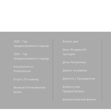
Страницы
2025 - Год
Вопрос дня
приднестровского народа
День Бендерской
2026 - Год
трагедии
приднестровского народа
День Республики
Introduction to
Диалог на равных
Pridnestrovie
Диалоги с Президентом
В путь! По-новому
Доброе утро,
Великая Отечественная
Приднестровье!
война
Документальный фильм