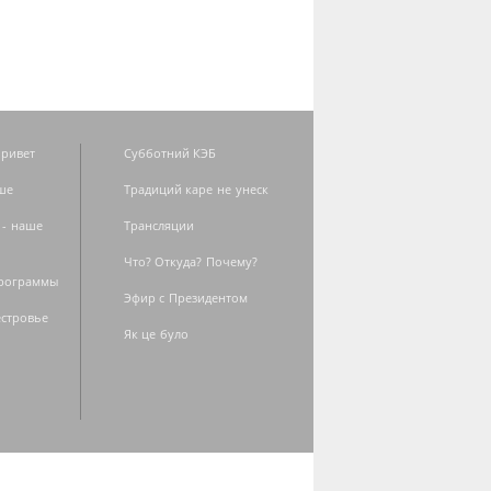
ривет
Субботний КЭБ
ше
Традиций каре не унеск
 - наше
Трансляции
Что? Откуда? Почему?
программы
Эфир с Президентом
естровье
Як це було