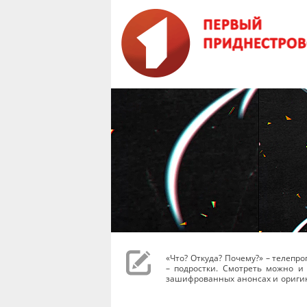
«Что? Откуда? Почему?» – телеп
– подростки. Смотреть можно и 
зашифрованных анонсах и оригин