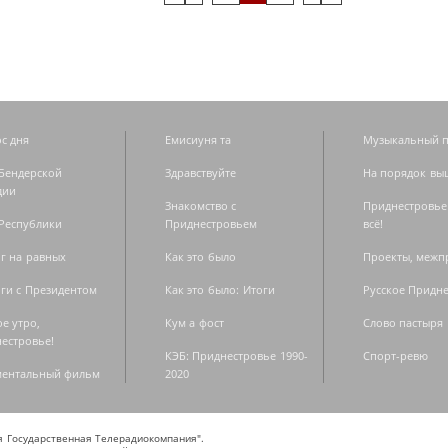
с дня
Емисиуня та
Музыкальный п
Бендерской
Здравствуйте
На порядок вы
дии
Знакомство с
Приднестровье
Республики
Приднестровьем
всё!
г на равных
Как это было
Проекты, меж
ги с Президентом
Как это было: Итоги
Русское Придн
е утро,
Кум а фост
Слово пастыря
естровье!
КЭБ: Приднестровье 1990-
Спорт-ревю
ментальный фильм
2020
ая Государственная Телерадиокомпания".