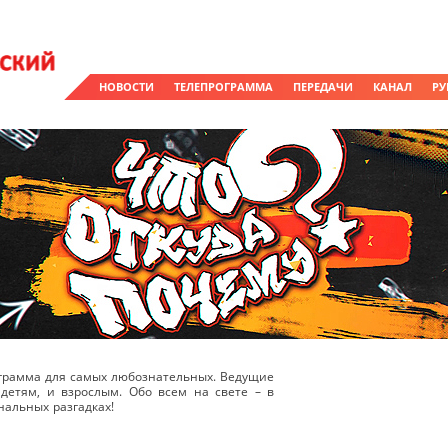
НОВОСТИ
ТЕЛЕПРОГРАММА
ПЕРЕДАЧИ
КАНАЛ
РУ
рограмма для самых любознательных. Ведущие
детям, и взрослым. Обо всем на свете – в
альных разгадках!