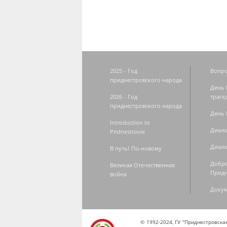
2025 - Год
Вопро
приднестровского народа
День 
2026 - Год
траге
приднестровского народа
День 
Introduction to
Диало
Pridnestrovie
Диало
В путь! По-новому
Добро
Великая Отечественная
Придн
война
Доку
© 1992-2024, ГУ "Приднестровск