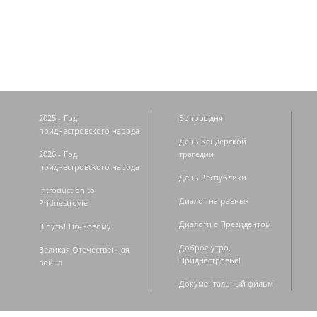
Страницы
2025 - Год
Вопрос дня
приднестровского народа
День Бендерской
2026 - Год
трагедии
приднестровского народа
День Республики
Introduction to
Диалог на равных
Pridnestrovie
Диалоги с Президентом
В путь! По-новому
Доброе утро,
Великая Отечественная
Приднестровье!
война
Документальный фильм