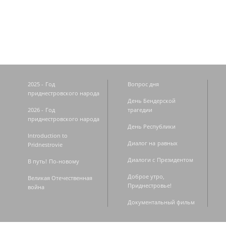
Страницы
2025 - Год
Вопрос дня
приднестровского народа
День Бендерской
2026 - Год
трагедии
приднестровского народа
День Республики
Introduction to
Диалог на равных
Pridnestrovie
Диалоги с Президентом
В путь! По-новому
Доброе утро,
Великая Отечественная
Приднестровье!
война
Документальный фильм