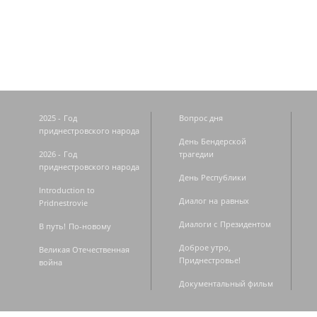
Страницы
2025 - Год
Вопрос дня
приднестровского народа
День Бендерской
2026 - Год
трагедии
приднестровского народа
День Республики
Introduction to
Диалог на равных
Pridnestrovie
Диалоги с Президентом
В путь! По-новому
Доброе утро,
Великая Отечественная
Приднестровье!
война
Документальный фильм