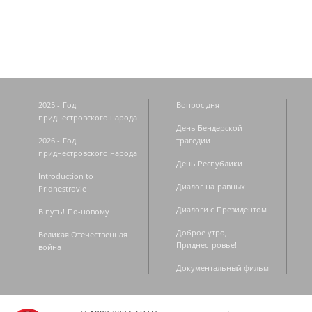
2025 - Год
Вопрос дня
приднестровского народа
День Бендерской
2026 - Год
трагедии
приднестровского народа
День Республики
Introduction to
Диалог на равных
Pridnestrovie
Диалоги с Президентом
В путь! По-новому
Доброе утро,
Великая Отечественная
Приднестровье!
война
Документальный фильм