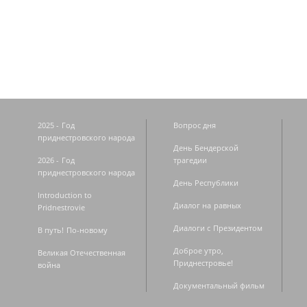
Страницы
2025 - Год
Вопрос дня
приднестровского народа
День Бендерской
2026 - Год
трагедии
приднестровского народа
День Республики
Introduction to
Диалог на равных
Pridnestrovie
Диалоги с Президентом
В путь! По-новому
Доброе утро,
Великая Отечественная
Приднестровье!
война
Документальный фильм