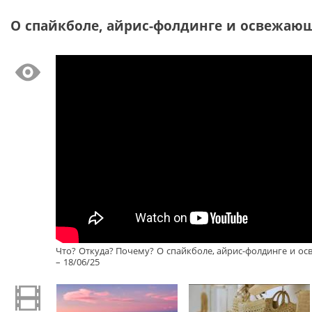
О спайкболе, айрис-фолдинге и освежающи
Что? Откуда? Почему? О спайкболе, айрис-фолдинге и о
– 18/06/25