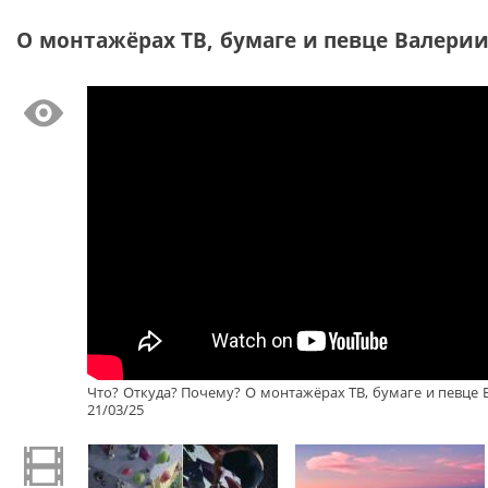
О монтажёрах ТВ, бумаге и певце Валерии
Что? Откуда? Почему? О монтажёрах ТВ, бумаге и певце 
21/03/25