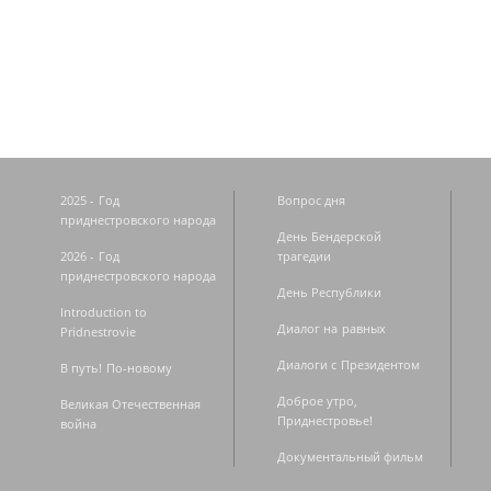
Страницы
2025 - Год
Вопрос дня
приднестровского народа
День Бендерской
2026 - Год
трагедии
приднестровского народа
День Республики
Introduction to
Диалог на равных
Pridnestrovie
Диалоги с Президентом
В путь! По-новому
Доброе утро,
Великая Отечественная
Приднестровье!
война
Документальный фильм