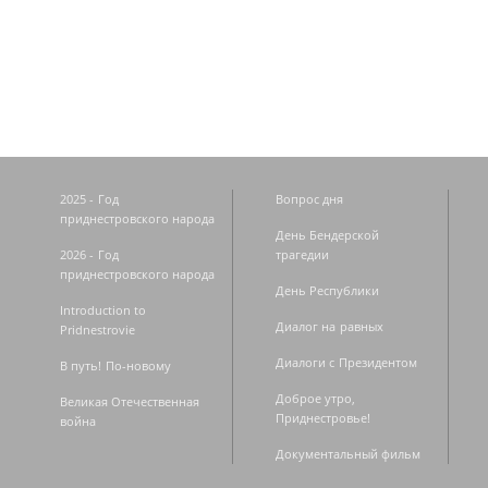
Страницы
2025 - Год
Вопрос дня
приднестровского народа
День Бендерской
2026 - Год
трагедии
приднестровского народа
День Республики
Introduction to
Диалог на равных
Pridnestrovie
Диалоги с Президентом
В путь! По-новому
Доброе утро,
Великая Отечественная
Приднестровье!
война
Документальный фильм