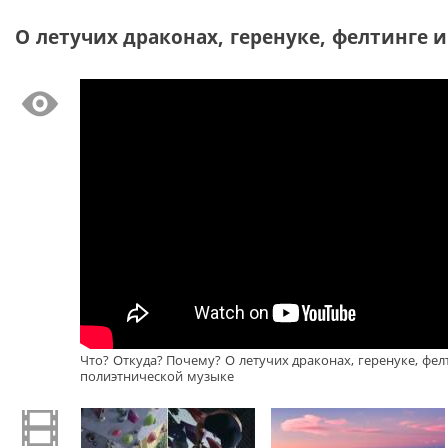
О летучих драконах, геренуке, фелтинге и
Что? Откуда? Почему? О летучих драконах, геренуке, фел
полиэтнической музыке