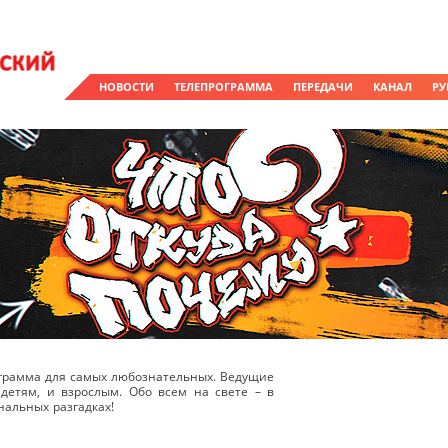
НОВОСТИ
ТЕЛЕПРОГРАММА
ПЕРЕДАЧИ
КАНАЛ
РУ
рограмма для самых любознательных. Ведущие
детям, и взрослым. Обо всем на свете – в
альных разгадках!