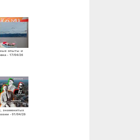
ьные опыты и
вка - 17/04/26
х, знаменитых
эзии - 01/04/26