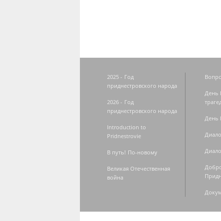
2025 - Год
Вопро
приднестровского народа
День 
2026 - Год
траге
приднестровского народа
День 
Introduction to
Диало
Pridnestrovie
Диало
В путь! По-новому
Добро
Великая Отечественная
Придн
война
Доку