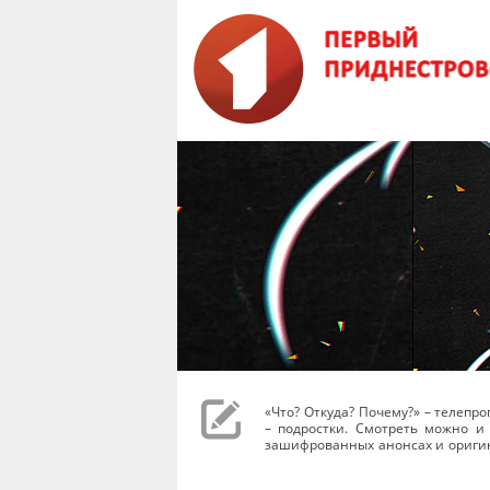
«Что? Откуда? Почему?» – телеп
– подростки. Смотреть можно и 
зашифрованных анонсах и оригин