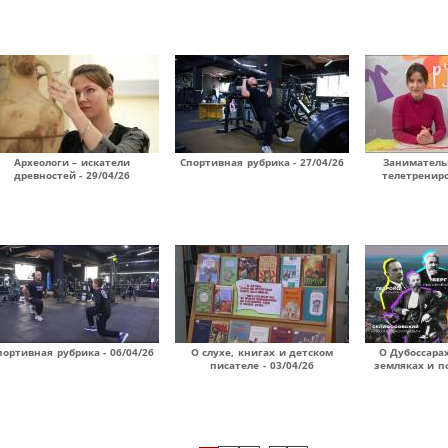
Археологи – искатели
Спортивная рубрика - 27/04/26
Занимател
древностей - 29/04/26
телетрениро
портивная рубрика - 06/04/26
О слухе, книгах и детском
О Дубоссара
писателе - 03/04/26
земляках и по