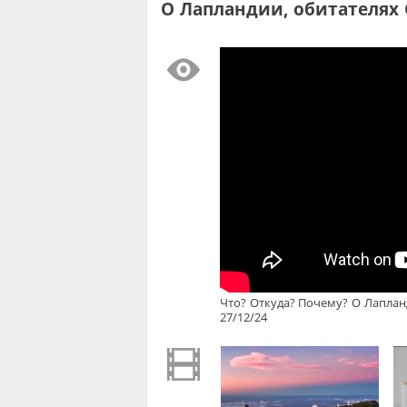
О Лапландии, обитателях 
Что? Откуда? Почему? О Лаплан
27/12/24