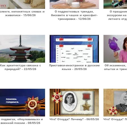
сленге, непонятных словах и
О подростковых трендах,
О праздник
живописи - 15/06/26
бисквите в чашке и кроссфит-
экскурсии на
тренировке - 12/06/26
летнего отд
Как архитектура связана с
Приставки-иностранки в русском
Об экзаменах
природой? - 22/05/26
языке - 20/05/26
опытах и трени
 подвигах, «Неуловимых» и
Что? Откуда? Почему? - 06/05/26
Что? Откуда? П
военной поэзии - 08/05/26