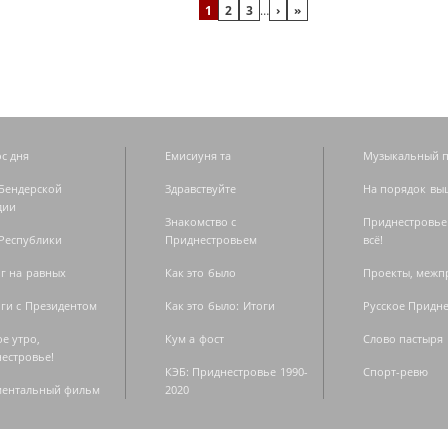
1
2
3
…
›
»
с дня
Емисиуня та
Музыкальный п
Бендерской
Здравствуйте
На порядок вы
дии
Знакомство с
Приднестровье
Республики
Приднестровьем
всё!
г на равных
Как это было
Проекты, меж
ги с Президентом
Как это было: Итоги
Русское Придн
е утро,
Кум а фост
Слово пастыря
естровье!
КЭБ: Приднестровье 1990-
Спорт-ревю
ментальный фильм
2020