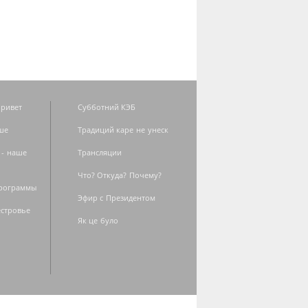
ривет
Субботний КЭБ
ше
Традиций каре не унеск
 - наше
Трансляции
Что? Откуда? Почему?
программы
Эфир с Президентом
естровье
Як це було