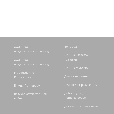
Страницы
2025 - Год
Вопрос дня
приднестровского народа
День Бендерской
2026 - Год
трагедии
приднестровского народа
День Республики
Introduction to
Диалог на равных
Pridnestrovie
Диалоги с Президентом
В путь! По-новому
Доброе утро,
Великая Отечественная
Приднестровье!
война
Документальный фильм