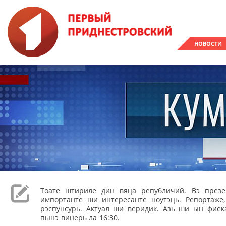
НОВОСТИ
Тоате штириле дин вяца републичий. Вэ през
импортанте ши интересанте ноутэць. Репортаже
рэспунсурь. Актуал ши веридик. Азь ши ын фиека
пынэ винерь ла 16:30.