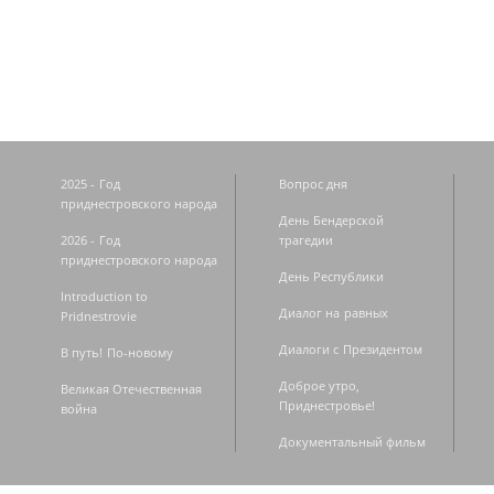
Страницы
2025 - Год
Вопрос дня
приднестровского народа
День Бендерской
2026 - Год
трагедии
приднестровского народа
День Республики
Introduction to
Диалог на равных
Pridnestrovie
Диалоги с Президентом
В путь! По-новому
Доброе утро,
Великая Отечественная
Приднестровье!
война
Документальный фильм