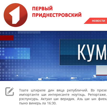
НОВОСТИ
Тоате штириле дин вяца републичий. Вэ през
импортанте ши интересанте ноутэць. Репортаже
рэспунсурь. Актуал ши веридик. Азь ши ын фиека
пынэ винерь ла 16:30.