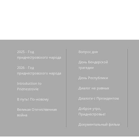
Страницы
2025 - Год
Вопрос дня
приднестровского народа
День Бендерской
2026 - Год
трагедии
приднестровского народа
День Республики
Introduction to
Диалог на равных
Pridnestrovie
Диалоги с Президентом
В путь! По-новому
Доброе утро,
Великая Отечественная
Приднестровье!
война
Документальный фильм