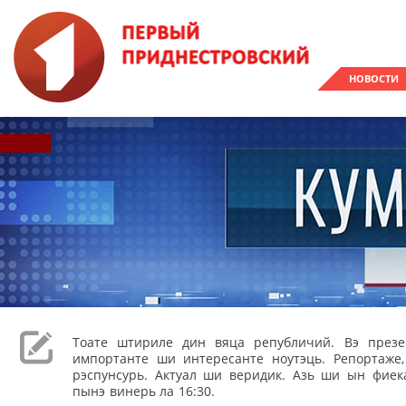
НОВОСТИ
Тоате штириле дин вяца републичий. Вэ през
импортанте ши интересанте ноутэць. Репортаже
рэспунсурь. Актуал ши веридик. Азь ши ын фиека
пынэ винерь ла 16:30.