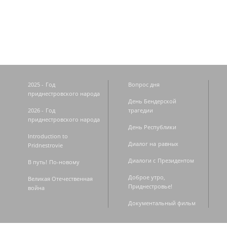
Страницы
2025 - Год
Вопрос дня
приднестровского народа
День Бендерской
2026 - Год
трагедии
приднестровского народа
День Республики
Introduction to
Диалог на равных
Pridnestrovie
Диалоги с Президентом
В путь! По-новому
Доброе утро,
Великая Отечественная
Приднестровье!
война
Документальный фильм