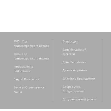
Страницы
2025 - Год
Вопрос дня
приднестровского народа
День Бендерской
2026 - Год
трагедии
приднестровского народа
День Республики
Introduction to
Диалог на равных
Pridnestrovie
Диалоги с Президентом
В путь! По-новому
Доброе утро,
Великая Отечественная
Приднестровье!
война
Документальный фильм