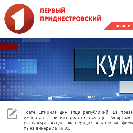
НОВОСТИ
Тоате штириле дин вяца републичий. Вэ през
импортанте ши интересанте ноутэць. Репортаже
рэспунсурь. Актуал ши веридик. Азь ши ын фиека
пынэ винерь ла 16:30.