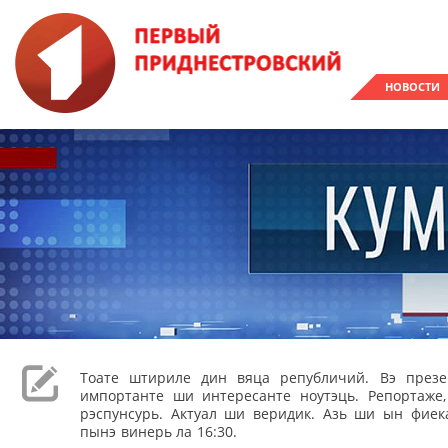
НОВОСТИ
Тоате штириле дин вяца републичий. Вэ през
импортанте ши интересанте ноутэць. Репортаже
рэспунсурь. Актуал ши веридик. Азь ши ын фиека
пынэ винерь ла 16:30.