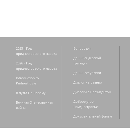
Страницы
2025 - Год
Вопрос дня
приднестровского народа
День Бендерской
2026 - Год
трагедии
приднестровского народа
День Республики
Introduction to
Диалог на равных
Pridnestrovie
Диалоги с Президентом
В путь! По-новому
Доброе утро,
Великая Отечественная
Приднестровье!
война
Документальный фильм