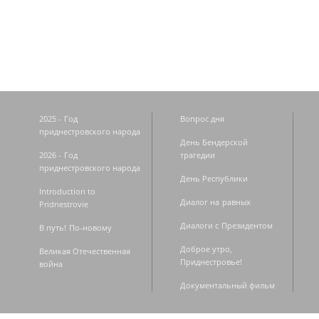
Страницы
2025 - Год
Вопрос дня
приднестровского народа
День Бендерской
2026 - Год
трагедии
приднестровского народа
День Республики
Introduction to
Диалог на равных
Pridnestrovie
Диалоги с Президентом
В путь! По-новому
Доброе утро,
Великая Отечественная
Приднестровье!
война
Документальный фильм