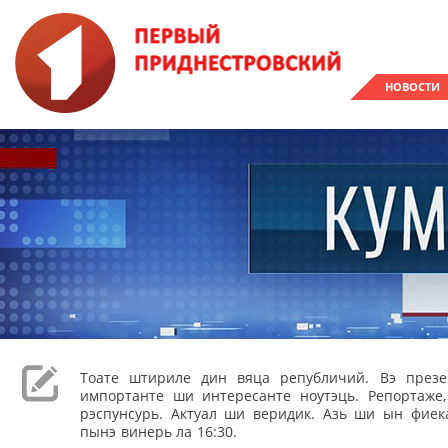
НОВОСТИ
Тоате штириле дин вяца републичий. Вэ през
импортанте ши интересанте ноутэць. Репортаже
рэспунсурь. Актуал ши веридик. Азь ши ын фиека
пынэ винерь ла 16:30.