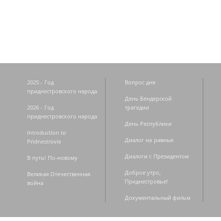
Страницы
2025 - Год
Вопрос дня
приднестровского народа
День Бендерской
2026 - Год
трагедии
приднестровского народа
День Республики
Introduction to
Диалог на равных
Pridnestrovie
Диалоги с Президентом
В путь! По-новому
Доброе утро,
Великая Отечественная
Приднестровье!
война
Документальный фильм