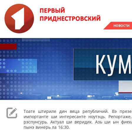
НОВОСТИ
Тоате штириле дин вяца републичий. Вэ през
импортанте ши интересанте ноутэць. Репортаже
рэспунсурь. Актуал ши веридик. Азь ши ын фиека
пынэ винерь ла 16:30.