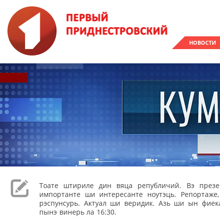
НОВОСТИ
Тоате штириле дин вяца републичий. Вэ през
импортанте ши интересанте ноутэць. Репортаже
рэспунсурь. Актуал ши веридик. Азь ши ын фиека
пынэ винерь ла 16:30.