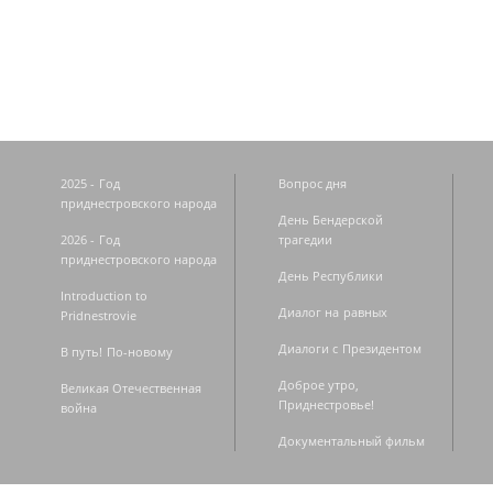
Страницы
2025 - Год
Вопрос дня
приднестровского народа
День Бендерской
2026 - Год
трагедии
приднестровского народа
День Республики
Introduction to
Диалог на равных
Pridnestrovie
Диалоги с Президентом
В путь! По-новому
Доброе утро,
Великая Отечественная
Приднестровье!
война
Документальный фильм