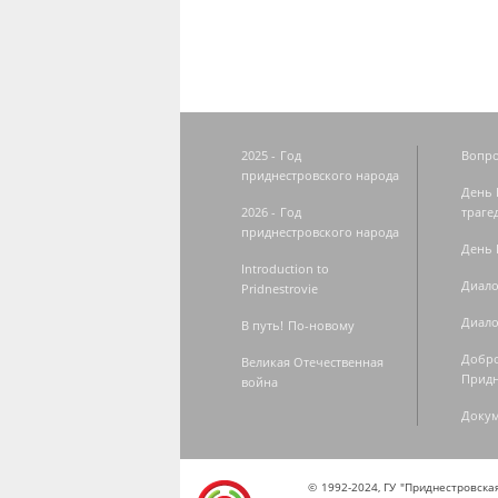
2025 - Год
Вопро
приднестровского народа
День 
2026 - Год
траге
приднестровского народа
День 
Introduction to
Диало
Pridnestrovie
Диало
В путь! По-новому
Добро
Великая Отечественная
Придн
война
Доку
© 1992-2024, ГУ "Приднестровск