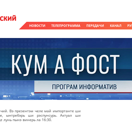
НОВОСТИ
ТЕЛЕПРОГРАММА
ПЕРЕДАЧИ
КАНАЛ
РУ
чий. Вэ презентэм челе май импортанте ши
же, ынтребэрь ши рэспунсурь. Актуал ши
е лунь пынэ винерь ла 16:30.