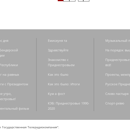
с дня
Емисиуня та
Музыкальный п
Бендерской
Здравствуйте
На порядок вы
дии
Знакомство с
Приднестровье
Республики
Приднестровьем
всё!
г на равных
Как это было
Проекты, меж
ги с Президентом
Как это было: Итоги
Русское Придн
е утро,
Кум а фост
Слово пастыря
естровье!
КЭБ: Приднестровье 1990-
Спорт-ревю
ментальный фильм
2020
ая Государственная Телерадиокомпания".