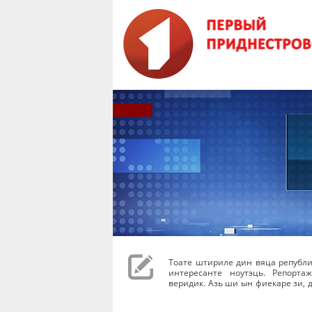
Тоате штириле дин вяца републи
интересанте ноутэць. Репорта
веридик. Азь ши ын фиекаре зи, д