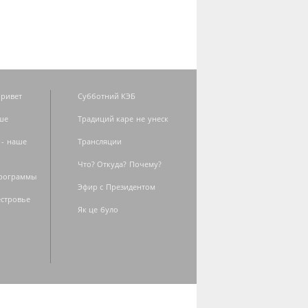
ривет
Субботний КЭБ
ше
Традиций каре не унеск
 - наше
Трансляции
Что? Откуда? Почему?
программы
Эфир с Президентом
естровье
Як це було