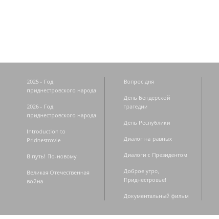
Страницы
2025 - Год
Вопрос дня
приднестровского народа
День Бендерской
2026 - Год
трагедии
приднестровского народа
День Республики
Introduction to
Диалог на равных
Pridnestrovie
Диалоги с Президентом
В путь! По-новому
Доброе утро,
Великая Отечественная
Приднестровье!
война
Документальный фильм