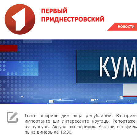
НОВОСТИ
Тоате штириле дин вяца републичий. Вэ през
импортанте ши интересанте ноутэць. Репортаже
рэспунсурь. Актуал ши веридик. Азь ши ын фиека
пынэ винерь ла 16:30.