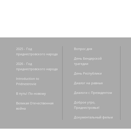
Страницы
2025 - Год
Вопрос дня
приднестровского народа
День Бендерской
2026 - Год
трагедии
приднестровского народа
День Республики
Introduction to
Диалог на равных
Pridnestrovie
Диалоги с Президентом
В путь! По-новому
Доброе утро,
Великая Отечественная
Приднестровье!
война
Документальный фильм