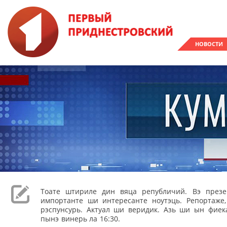
НОВОСТИ
Тоате штириле дин вяца републичий. Вэ през
импортанте ши интересанте ноутэць. Репортаже
рэспунсурь. Актуал ши веридик. Азь ши ын фиека
пынэ винерь ла 16:30.