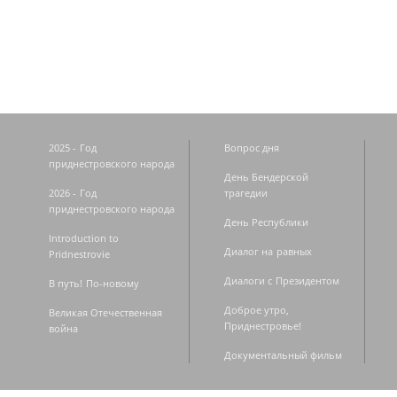
Страницы
2025 - Год
Вопрос дня
приднестровского народа
День Бендерской
2026 - Год
трагедии
приднестровского народа
День Республики
Introduction to
Диалог на равных
Pridnestrovie
Диалоги с Президентом
В путь! По-новому
Доброе утро,
Великая Отечественная
Приднестровье!
война
Документальный фильм