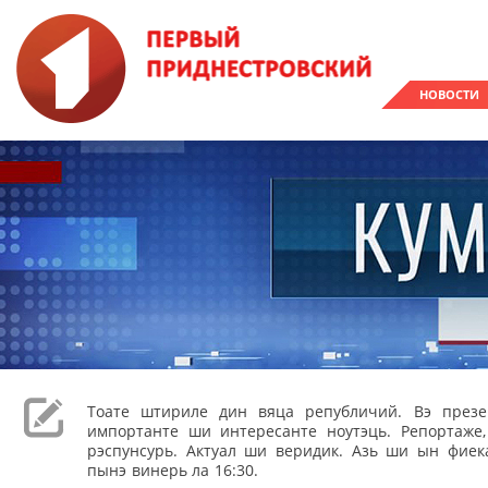
НОВОСТИ
Тоате штириле дин вяца републичий. Вэ през
импортанте ши интересанте ноутэць. Репортаже
рэспунсурь. Актуал ши веридик. Азь ши ын фиека
пынэ винерь ла 16:30.