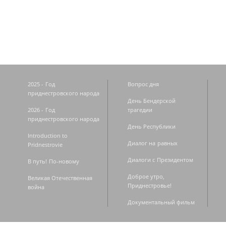
Страницы
2025 - Год
Вопрос дня
приднестровского народа
День Бендерской
2026 - Год
трагедии
приднестровского народа
День Республики
Introduction to
Диалог на равных
Pridnestrovie
Диалоги с Президентом
В путь! По-новому
Доброе утро,
Великая Отечественная
Приднестровье!
война
Документальный фильм