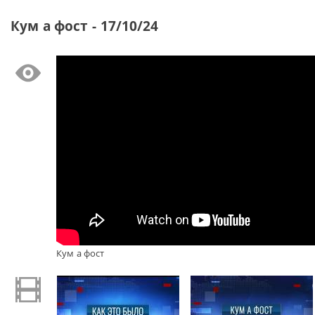
Кум а фост - 17/10/24
Кум а фост