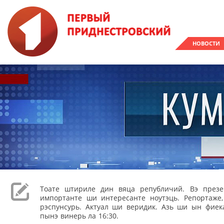
НОВОСТИ
Тоате штириле дин вяца републичий. Вэ през
импортанте ши интересанте ноутэць. Репортаже
рэспунсурь. Актуал ши веридик. Азь ши ын фиека
пынэ винерь ла 16:30.