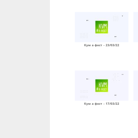
Кум а фост - 23/03/22
Кум а фост - 17/03/22
Страницы