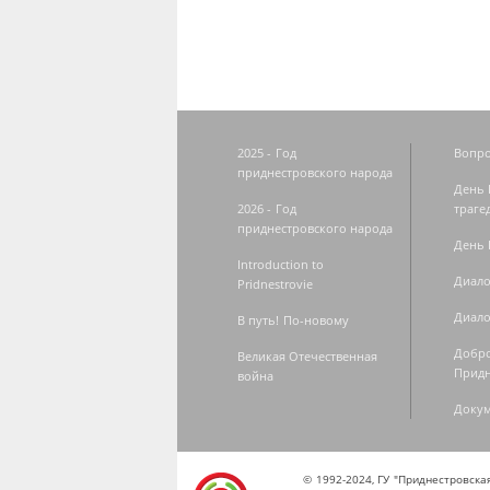
2025 - Год
Вопро
приднестровского народа
День 
2026 - Год
траге
приднестровского народа
День 
Introduction to
Диало
Pridnestrovie
Диало
В путь! По-новому
Добро
Великая Отечественная
Придн
война
Доку
© 1992-2024, ГУ "Приднестровск