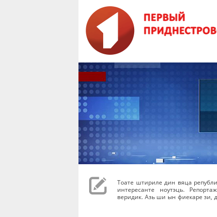
Тоате штириле дин вяца републи
интересанте ноутэць. Репорта
веридик. Азь ши ын фиекаре зи, д