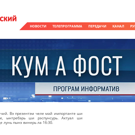
НОВОСТИ
ТЕЛЕПРОГРАММА
ПЕРЕДАЧИ
КАНАЛ
РУ
чий. Вэ презентэм челе май импортанте ши
же, ынтребэрь ши рэспунсурь. Актуал ши
е лунь пынэ винерь ла 16:30.