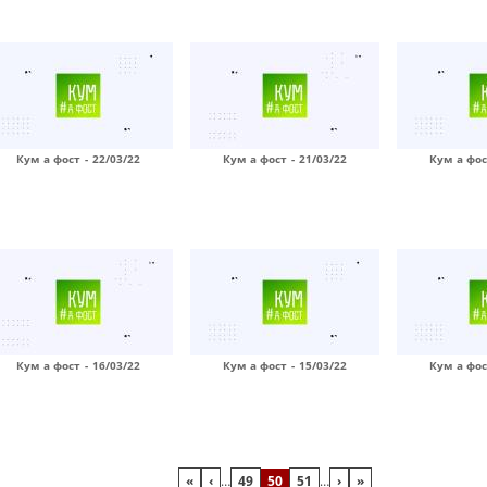
Кум а фост - 22/03/22
Кум а фост - 21/03/22
Кум а фос
Кум а фост - 16/03/22
Кум а фост - 15/03/22
Кум а фос
«
‹
…
49
50
51
…
›
»