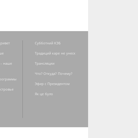
ривет
Субботний КЭБ
ше
Традиций каре не унеск
 - наше
Трансляции
Что? Откуда? Почему?
программы
Эфир с Президентом
естровье
Як це було