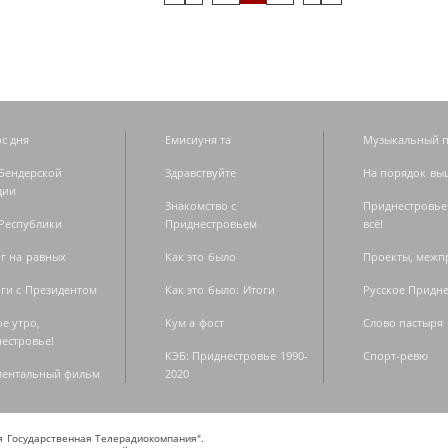
с дня
Емисиуня та
Музыкальный п
Бендерской
Здравствуйте
На порядок вы
дии
Знакомство с
Приднестровье
Республики
Приднестровьем
всё!
г на равных
Как это было
Проекты, меж
ги с Президентом
Как это было: Итоги
Русское Придн
е утро,
Кум а фост
Слово пастыря
естровье!
КЭБ: Приднестровье 1990-
Спорт-ревю
ментальный фильм
2020
ая Государственная Телерадиокомпания".