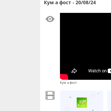
Кум а фост - 20/08/24
Кум а фост