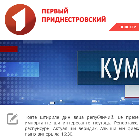
НОВОСТИ
Тоате штириле дин вяца републичий. Вэ през
импортанте ши интересанте ноутэць. Репортаже
рэспунсурь. Актуал ши веридик. Азь ши ын фиека
пынэ винерь ла 16:30.