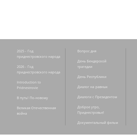
Страницы
2025 - Год
Вопрос дня
приднестровского народа
День Бендерской
2026 - Год
трагедии
приднестровского народа
День Республики
Introduction to
Диалог на равных
Pridnestrovie
Диалоги с Президентом
В путь! По-новому
Доброе утро,
Великая Отечественная
Приднестровье!
война
Документальный фильм