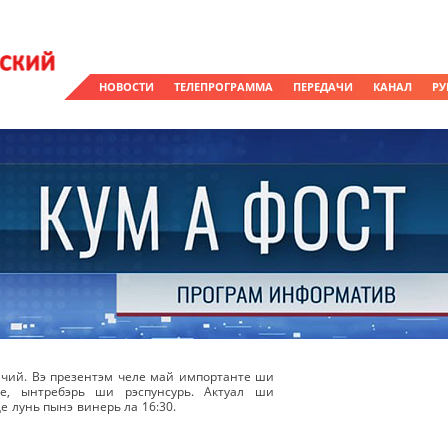
НОВОСТИ
ТЕЛЕПРОГРАММА
ПЕРЕДАЧИ
КАНАЛ
РУ
чий. Вэ презентэм челе май импортанте ши
же, ынтребэрь ши рэспунсурь. Актуал ши
е лунь пынэ винерь ла 16:30.