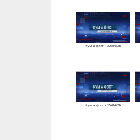
Кум а фост - 22/04/26
Кум а фост - 15/04/26
Страницы