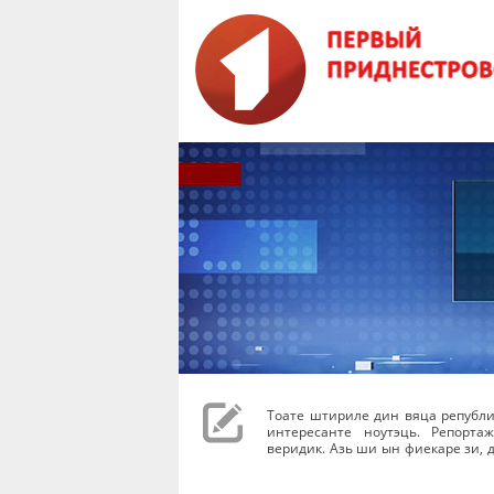
Тоате штириле дин вяца републи
интересанте ноутэць. Репорта
веридик. Азь ши ын фиекаре зи, д