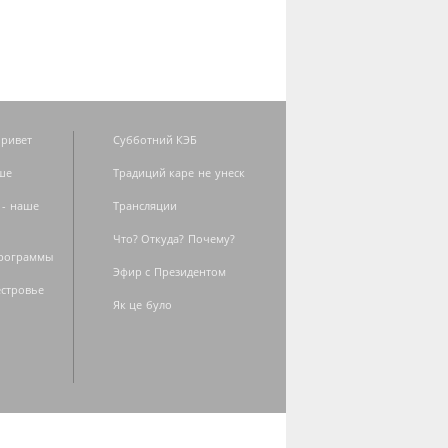
ривет
Субботний КЭБ
ше
Традиций каре не унеск
 - наше
Трансляции
Что? Откуда? Почему?
программы
Эфир с Президентом
естровье
Як це було