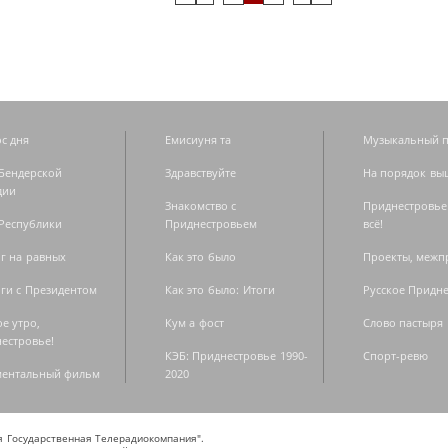
с дня
Емисиуня та
Музыкальный п
Бендерской
Здравствуйте
На порядок вы
дии
Знакомство с
Приднестровье
Республики
Приднестровьем
всё!
г на равных
Как это было
Проекты, меж
ги с Президентом
Как это было: Итоги
Русское Придн
е утро,
Кум а фост
Слово пастыря
естровье!
КЭБ: Приднестровье 1990-
Спорт-ревю
ментальный фильм
2020
ая Государственная Телерадиокомпания".