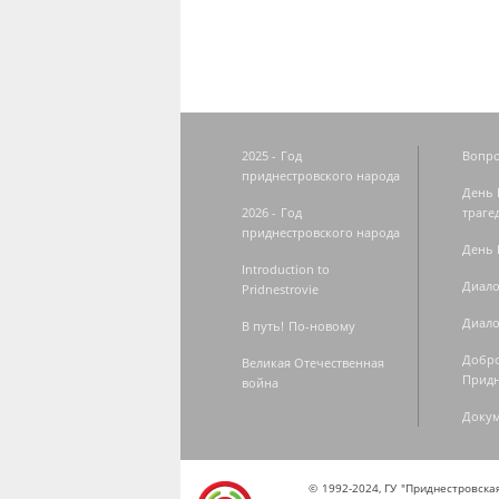
2025 - Год
Вопро
приднестровского народа
День 
2026 - Год
траге
приднестровского народа
День 
Introduction to
Диало
Pridnestrovie
Диало
В путь! По-новому
Добро
Великая Отечественная
Придн
война
Доку
© 1992-2024, ГУ "Приднестровск