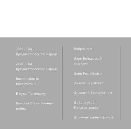
Страницы
2025 - Год
Вопрос дня
приднестровского народа
День Бендерской
2026 - Год
трагедии
приднестровского народа
День Республики
Introduction to
Диалог на равных
Pridnestrovie
Диалоги с Президентом
В путь! По-новому
Доброе утро,
Великая Отечественная
Приднестровье!
война
Документальный фильм