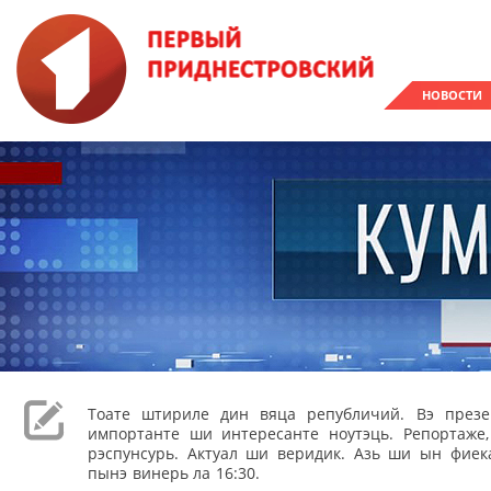
НОВОСТИ
Тоате штириле дин вяца републичий. Вэ през
импортанте ши интересанте ноутэць. Репортаже
рэспунсурь. Актуал ши веридик. Азь ши ын фиека
пынэ винерь ла 16:30.