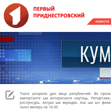
НОВОСТИ
Тоате штириле дин вяца републичий. Вэ през
импортанте ши интересанте ноутэць. Репортаже
рэспунсурь. Актуал ши веридик. Азь ши ын фиека
пынэ винерь ла 16:30.