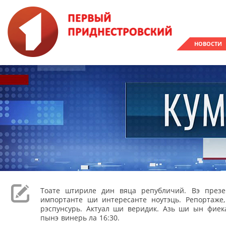
НОВОСТИ
Тоате штириле дин вяца републичий. Вэ през
импортанте ши интересанте ноутэць. Репортаже
рэспунсурь. Актуал ши веридик. Азь ши ын фиека
пынэ винерь ла 16:30.