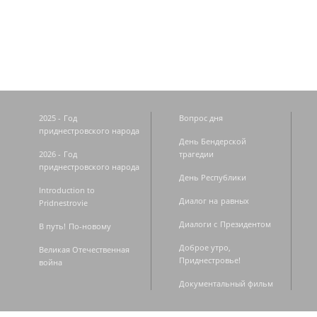
Страницы
2025 - Год
Вопрос дня
приднестровского народа
День Бендерской
2026 - Год
трагедии
приднестровского народа
День Республики
Introduction to
Диалог на равных
Pridnestrovie
Диалоги с Президентом
В путь! По-новому
Доброе утро,
Великая Отечественная
Приднестровье!
война
Документальный фильм