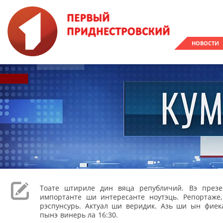
НОВОСТИ
Тоате штириле дин вяца републичий. Вэ през
импортанте ши интересанте ноутэць. Репортаже
рэспунсурь. Актуал ши веридик. Азь ши ын фиека
пынэ винерь ла 16:30.