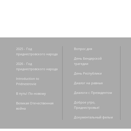
Страницы
2025 - Год
Вопрос дня
приднестровского народа
День Бендерской
2026 - Год
трагедии
приднестровского народа
День Республики
Introduction to
Диалог на равных
Pridnestrovie
Диалоги с Президентом
В путь! По-новому
Доброе утро,
Великая Отечественная
Приднестровье!
война
Документальный фильм