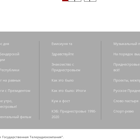
с дня
Емисиуня та
Музыкальный п
Бендерской
Здравствуйте
На порядок вы
дии
Знакомство с
Приднестровье
Республики
Приднестровьем
всё!
г на равных
Как это было
Проекты, меж
ги с Президентом
Как это было: Итоги
Русское Придн
е утро,
Кум а фост
Слово пастыря
естровье!
КЭБ: Приднестровье 1990-
Спорт-ревю
ментальный фильм
2020
ая Государственная Телерадиокомпания".