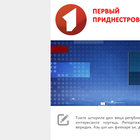
Тоате штириле дин вяца републи
интересанте ноутэць. Репорта
веридик. Азь ши ын фиекаре зи, д