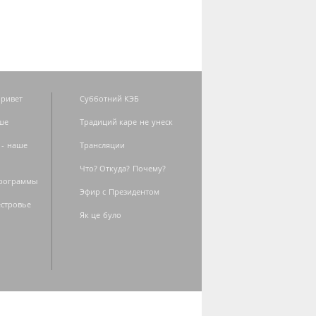
ривет
Субботний КЭБ
ше
Традиций каре не унеск
 - наше
Трансляции
Что? Откуда? Почему?
программы
Эфир с Президентом
естровье
Як це було