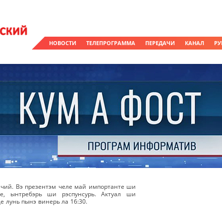
НОВОСТИ
ТЕЛЕПРОГРАММА
ПЕРЕДАЧИ
КАНАЛ
РУ
чий. Вэ презентэм челе май импортанте ши
же, ынтребэрь ши рэспунсурь. Актуал ши
е лунь пынэ винерь ла 16:30.