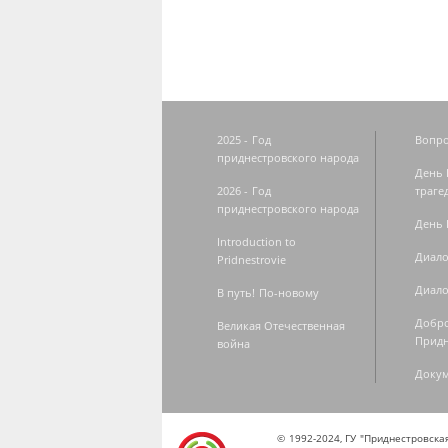
2025 - Год
Вопро
приднестровского народа
День 
2026 - Год
траге
приднестровского народа
День 
Introduction to
Диало
Pridnestrovie
Диало
В путь! По-новому
Добро
Великая Отечественная
Придн
война
Доку
© 1992-2024, ГУ "Приднестровск