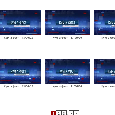
Кум а фост - 18/06/26
Кум а фост - 17/06/26
Кум а фос
Кум а фост - 12/06/26
Кум а фост - 11/06/26
Кум а фос
1
2
3
…
›
»