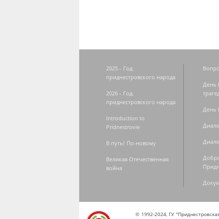
2025 - Год
Вопро
приднестровского народа
День 
2026 - Год
траге
приднестровского народа
День 
Introduction to
Диало
Pridnestrovie
Диало
В путь! По-новому
Добро
Великая Отечественная
Придн
война
Доку
© 1992-2024, ГУ "Приднестровск