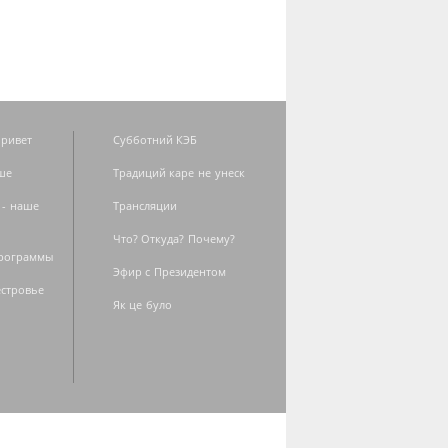
ривет
Субботний КЭБ
ше
Традиций каре не унеск
 - наше
Трансляции
Что? Откуда? Почему?
программы
Эфир с Президентом
естровье
Як це було