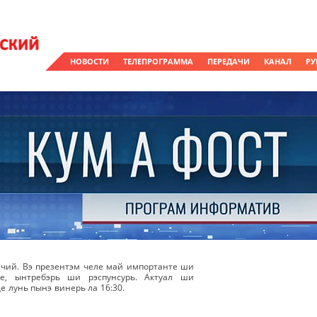
НОВОСТИ
ТЕЛЕПРОГРАММА
ПЕРЕДАЧИ
КАНАЛ
РУ
чий. Вэ презентэм челе май импортанте ши
же, ынтребэрь ши рэспунсурь. Актуал ши
е лунь пынэ винерь ла 16:30.