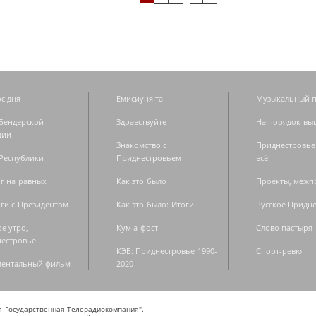
с дня
Емисиуня та
Музыкальный п
Бендерской
Здравствуйте
На порядок вы
дии
Знакомство с
Приднестровье
Республики
Приднестровьем
всё!
г на равных
Как это было
Проекты, меж
ги с Президентом
Как это было: Итоги
Русское Придн
е утро,
Кум а фост
Слово пастыря
естровье!
КЭБ: Приднестровье 1990-
Спорт-ревю
ментальный фильм
2020
ая Государственная Телерадиокомпания".