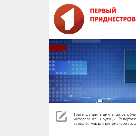
Тоате штириле дин вяца републи
интересанте ноутэць. Репорта
веридик. Азь ши ын фиекаре зи, д