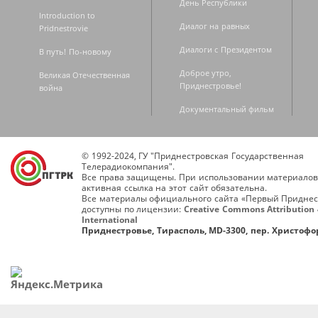
День Республики
Introduction to
Диалог на равных
Pridnestrovie
Диалоги с Президентом
В путь! По-новому
Доброе утро,
Великая Отечественная
Приднестровье!
война
Документальный фильм
© 1992-2024, ГУ "Приднестровская Государственная
Телерадиокомпания".
Все права защищены. При использовании материалов
активная ссылка на этот сайт обязательна.
Все материалы официального сайта «Первый Приднес
доступны по лицензии:
Creative Commons Attribution 
International
Приднестровье, Тирасполь, MD-3300, пер. Христофор