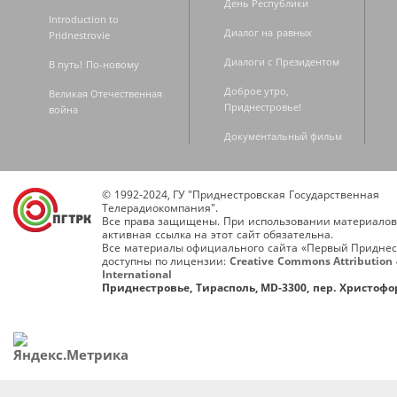
День Республики
Introduction to
Диалог на равных
Pridnestrovie
Диалоги с Президентом
В путь! По-новому
Доброе утро,
Великая Отечественная
Приднестровье!
война
Документальный фильм
© 1992-2024, ГУ "Приднестровская Государственная
Телерадиокомпания".
Все права защищены. При использовании материалов
активная ссылка на этот сайт обязательна.
Все материалы официального сайта «Первый Приднес
доступны по лицензии:
Creative Commons Attribution 
International
Приднестровье, Тирасполь, MD-3300, пер. Христофор