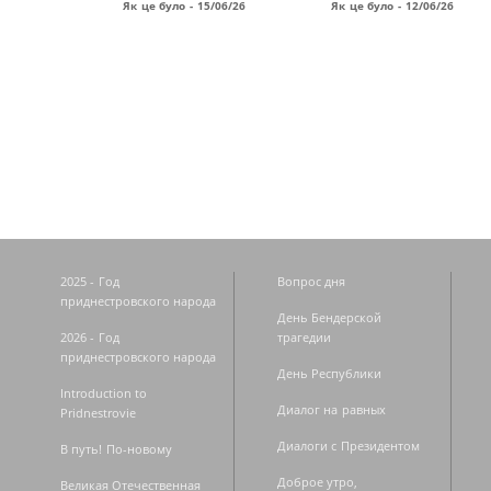
Як це було - 15/06/26
Як це було - 12/06/26
Страницы
2025 - Год
Вопрос дня
приднестровского народа
День Бендерской
2026 - Год
трагедии
приднестровского народа
День Республики
Introduction to
Диалог на равных
Pridnestrovie
Диалоги с Президентом
В путь! По-новому
Доброе утро,
Великая Отечественная