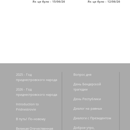
Як це було - 15/06/26
Як це було - 12/06/26
Страницы
2025 - Год
Вопрос дня
приднестровского народа
День Бендерской
2026 - Год
трагедии
приднестровского народа
День Республики
Introduction to
Диалог на равных
Pridnestrovie
Диалоги с Президентом
В путь! По-новому
Доброе утро,
Великая Отечественная