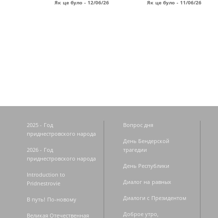
Як це було - 12/06/26
Як це було - 11/06/26
Страницы
2025 - Год
Вопрос дня
приднестровского народа
День Бендерской
2026 - Год
трагедии
приднестровского народа
День Республики
Introduction to
Диалог на равных
Pridnestrovie
Диалоги с Президентом
В путь! По-новому
Доброе утро,
Великая Отечественная