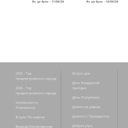
Як це було - 11/06/26
Як це було - 10/06/26
Страницы
2025 - Год
Вопрос дня
приднестровского народа
День Бендерской
2026 - Год
трагедии
приднестровского народа
День Республики
Introduction to
Диалог на равных
Pridnestrovie
Диалоги с Президентом
В путь! По-новому
Доброе утро,
Великая Отечественная