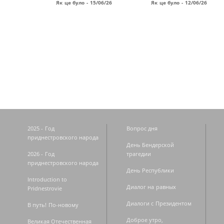
Як це було - 15/06/26
Як це було - 12/06/26
Страницы
2025 - Год
Вопрос дня
приднестровского народа
День Бендерской
2026 - Год
трагедии
приднестровского народа
День Республики
Introduction to
Диалог на равных
Pridnestrovie
Диалоги с Президентом
В путь! По-новому
Доброе утро,
Великая Отечественная