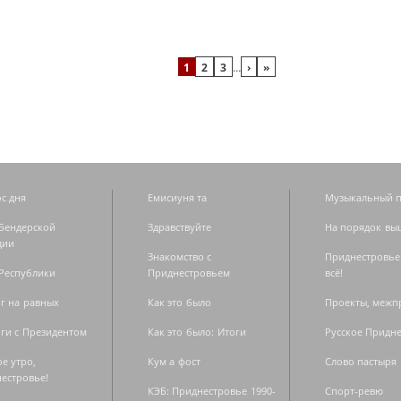
1
2
3
…
›
»
с дня
Емисиуня та
Музыкальный п
Бендерской
Здравствуйте
На порядок вы
дии
Знакомство с
Приднестровье
Республики
Приднестровьем
всё!
г на равных
Как это было
Проекты, меж
ги с Президентом
Как это было: Итоги
Русское Придн
е утро,
Кум а фост
Слово пастыря
естровье!
КЭБ: Приднестровье 1990-
Спорт-ревю