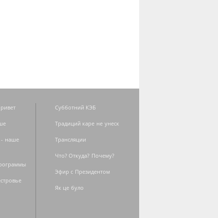
ривет
Субботний КЭБ
ше
Традиций каре не унеск
 - наше
Трансляции
Что? Откуда? Почему?
программы
Эфир с Президентом
естровье
Як це було