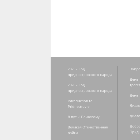
Страницы
2025 - Год
Вопро
приднестровского народа
День 
2026 - Год
траге
приднестровского народа
День 
Introduction to
Диало
Pridnestrovie
Диало
В путь! По-новому
Добро
Великая Отечественная
Придн
война