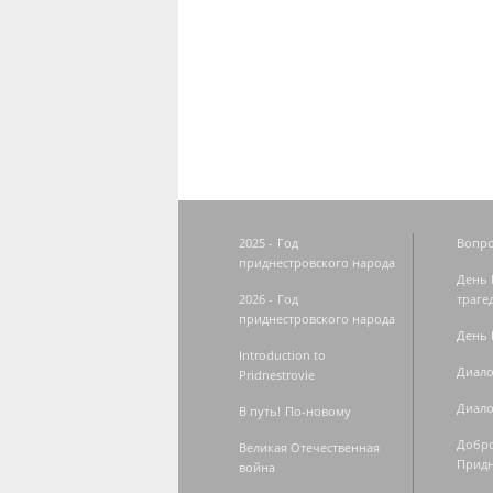
Страницы
2025 - Год
Вопро
приднестровского народа
День 
2026 - Год
траге
приднестровского народа
День 
Introduction to
Диало
Pridnestrovie
Диало
В путь! По-новому
Добро
Великая Отечественная
Придн
война