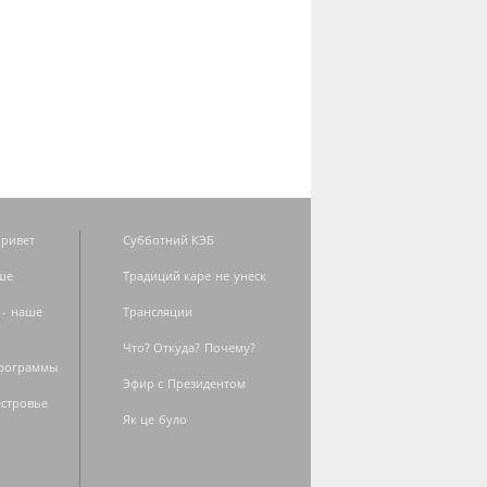
ривет
Субботний КЭБ
ше
Традиций каре не унеск
 - наше
Трансляции
Что? Откуда? Почему?
программы
Эфир с Президентом
естровье
Як це було