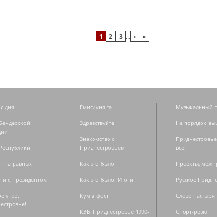
1
2
3
…
›
»
с дня
Емисиуня та
Музыкальный п
Бендерской
Здравствуйте
На порядок вы
дии
Знакомство с
Приднестровье
Республики
Приднестровьем
всё!
г на равных
Как это было
Проекты, меж
ги с Президентом
Как это было: Итоги
Русское Придн
е утро,
Кум а фост
Слово пастыря
естровье!
КЭБ: Приднестровье 1990-
Спорт-ревю