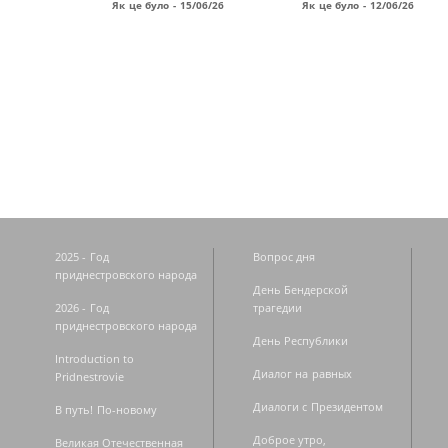
Як це було - 15/06/26
Як це було - 12/06/26
Страницы
2025 - Год
Вопрос дня
приднестровского народа
День Бендерской
2026 - Год
трагедии
приднестровского народа
День Республики
Introduction to
Диалог на равных
Pridnestrovie
Диалоги с Президентом
В путь! По-новому
Доброе утро,
Великая Отечественная