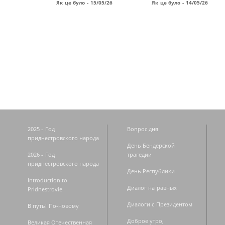
Як це було - 15/05/26
Як це було - 14/05/26
Страницы
2025 - Год
Вопрос дня
приднестровского народа
День Бендерской
2026 - Год
трагедии
приднестровского народа
День Республики
Introduction to
Диалог на равных
Pridnestrovie
Диалоги с Президентом
В путь! По-новому
Доброе утро,
Великая Отечественная