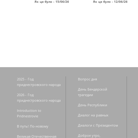
Як це було - 15/06/26
Як це було - 12/06/26
Страницы
2025 - Год
Вопрос дня
приднестровского народа
День Бендерской
2026 - Год
трагедии
приднестровского народа
День Республики
Introduction to
Диалог на равных
Pridnestrovie
Диалоги с Президентом
В путь! По-новому
Доброе утро,
Великая Отечественная